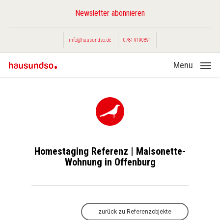
Skip
Newsletter abonnieren
to
main
info@hausundso.de
0781 9190891
content
Menu
Homestaging Referenz | Maisonette-
Wohnung in Offenburg
zurück zu Referenzobjekte